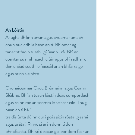
An Lóistín
Ar aghaidh linn ansin agus chuamar amach 
chun bualadh le bean an tí. Bhíomar ag 
fanacht faoin tuath i gCeann Trá. Bhí an 
ceantar suaimhneach ciúin agus bhí radhairc 
den chéad scoth le feiceáil ar an bhfarraige 
agus ar na sléibhte.
Chonaiceamar Cnoc Bréanainn agus Ceann 
Sléibhe. Bhí an teach lóistín deas compordach 
agus roinn mé an seomra le seisear eile. Thug 
bean an tí béilí
traidisiúnta dúinn cur i gcás sicín rósta, glasraí 
agus prátaí. Rinne sí arán donn tí don 
bhricfeasta. Bhí sé deacair go leor dom fear an 