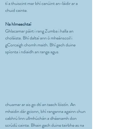
tí a thuiscint mar bhí canúint an-láidir ar a 
chuid cainte.
Na hImeachtaí
Ghlacamar páirt i rang Zumba i halla an 
choláiste. Bhí daltaí ann ó mheánscoil i 
gCorcaigh chomh maith. Bhí gach duine 
spíonta i ndiaidh an ranga agus  
chuamar ar ais go dtí an teach lóistín. An 
mhaidin dár gcionn, bhí ranganna againn chun 
cabhrú linn ullmhúchán a dhéanamh don 
scrúdú cainte. Bhain gach duine tairbhe as na 