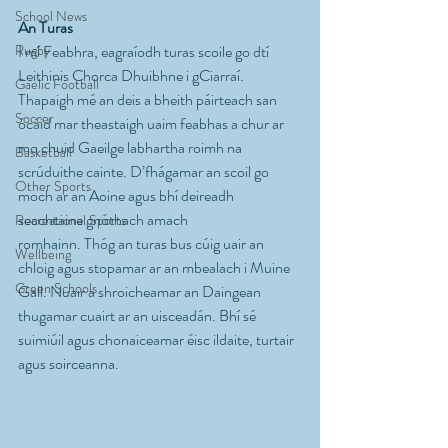
School News
An Turas
Rugby
I mí Feabhra, eagraíodh turas scoile go dtí 
Leithinis Chorca Dhuibhne i gCiarraí. 
Gaelic Football
Thapaigh mé an deis a bheith páirteach san 
Soccer
ócáid mar theastaigh uaim feabhas a chur ar 
mo chuid Gaeilge labhartha roimh na 
Basketball
scrúduithe cainte. D’fhágamar an scoil go 
Other Sports
moch ar an Aoine agus bhí deireadh 
seachtaine gnóthach amach
Recreational Sports
romhainn. Thóg an turas bus cúig uair an 
Wellbeing
chloig agus stopamar ar an mbealach i Muine 
Green Schools
Gall. Nuair a shroicheamar an Daingean 
thugamar cuairt ar an uisceadán. Bhí sé 
suimiúil agus chonaiceamar éisc ildaite, turtair 
agus soirceanna.