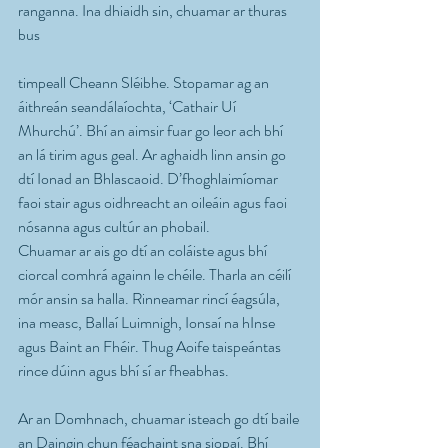
ranganna. Ina dhiaidh sin, chuamar ar thuras 
bus
timpeall Cheann Sléibhe. Stopamar ag an 
áithreán seandálaíochta, ‘Cathair Uí 
Mhurchú’. Bhí an aimsir fuar go leor ach bhí 
an lá tirim agus geal. Ar aghaidh linn ansin go 
dtí Ionad an Bhlascaoid. D’fhoghlaimíomar 
faoi stair agus oidhreacht an oileáin agus faoi 
nósanna agus cultúr an phobail.
Chuamar ar ais go dtí an coláiste agus bhí 
ciorcal comhrá againn le chéile. Tharla an céilí 
mór ansin sa halla. Rinneamar rincí éagsúla, 
ina measc, Ballaí Luimnigh, Ionsaí na hInse 
agus Baint an Fhéir. Thug Aoife taispeántas 
rince dúinn agus bhí sí ar fheabhas.
Ar an Domhnach, chuamar isteach go dtí baile 
an Daingin chun féachaint sna siopaí. Bhí 