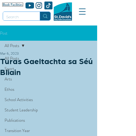
Post
All Posts
Mar 6, 2023
All Posts
Turas Gaeltachta sa Séú
Sport
Bliain
Arts
Ethos
School Activities
Student Leadership
Publications
Transition Year