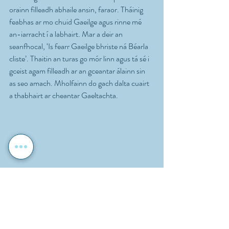
orainn filleadh abhaile ansin, faraor. Tháinig 
feabhas ar mo chuid Gaeilge agus rinne mé 
an-iarracht í a labhairt. Mar a deir an 
seanfhocal, ‘Is fearr Gaeilge bhriste ná Béarla 
cliste’. Thaitin an turas go mór linn agus tá sé i 
gceist agam filleadh ar an gceantar álainn sin 
as seo amach. Mholfainn do gach dalta cuairt 
a thabhairt ar cheantar Gaeltachta.